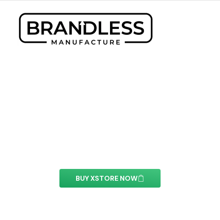
Toggle Text Element
With this element you can easily customize the
content of your website’s pages.
BUY XSTORE NOW
See All Elements